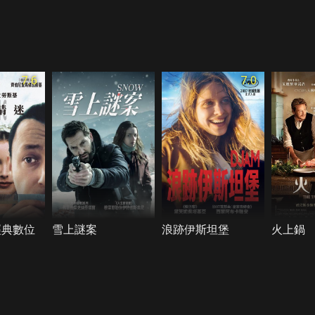
7.6
7.0
經典數位
雪上謎案
浪跡伊斯坦堡
火上鍋