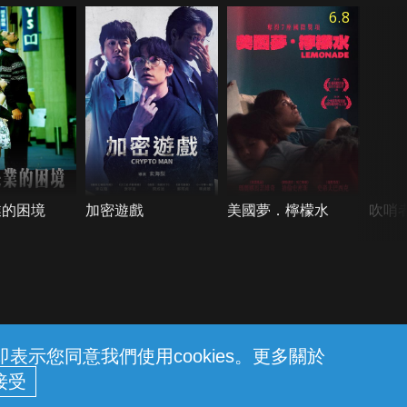
6.8
業的困境
加密遊戲
美國夢．檸檬水
吹哨
示您同意我們使用cookies。更多關於