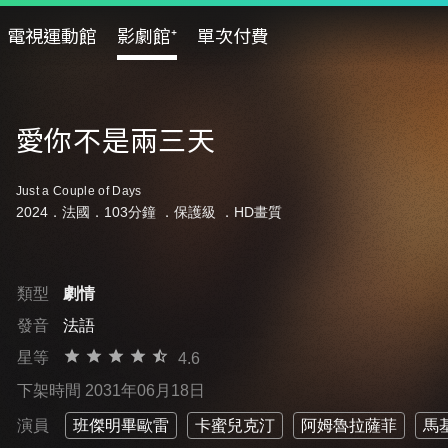
電視運動館
影劇館⁺
單次付費
愛你不是兩三天
Just a Couple of Days
2024．法國．103分鐘 ．
保護級
．HD畫質
類型
劇情
發音
法語
星等
4.6
下架時間 2031年06月18日
演員
班傑明畢歐雷
卡蜜兒克汀
阿姆魯拉薩菲
馬