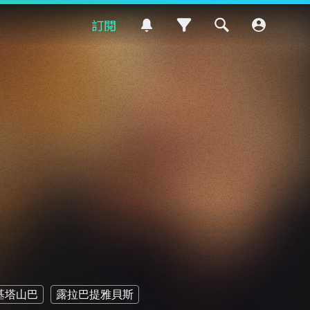
訂閱
基塔山巴
露拉巴提雅貝斯