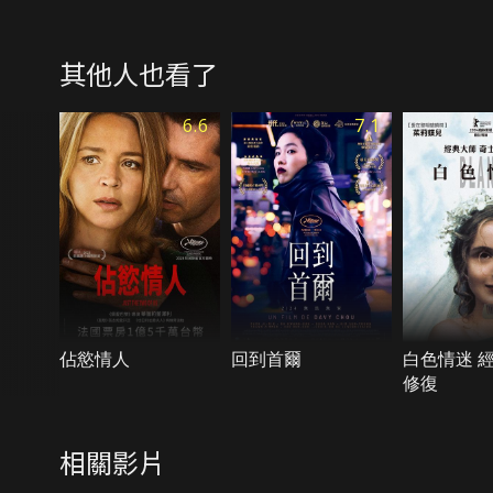
其他人也看了
6.6
7.1
佔慾情人
回到首爾
白色情迷 
修復
相關影片