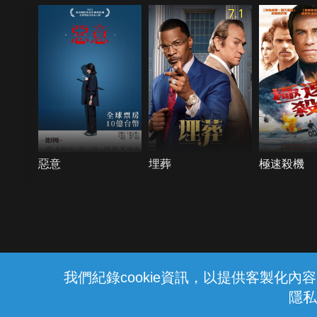
7.1
惡意
埋葬
極速殺機
{{notifyMsg}}
我們紀錄cookie資訊，以提供客製化
隱私