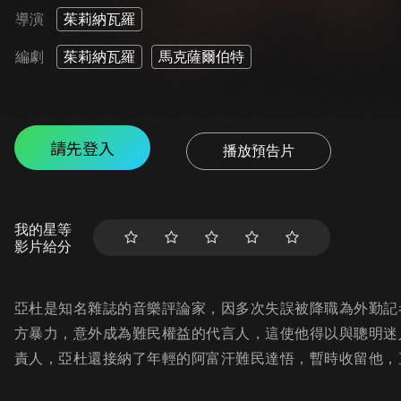
導演
茱莉納瓦羅
編劇
茱莉納瓦羅
馬克薩爾伯特
請先登入
播放預告片
我的星等
影片給分
亞杜是知名雜誌的音樂評論家，因多次失誤被降職為外勤記
方暴力，意外成為難民權益的代言人，這使他得以與聰明迷
責人，亞杜還接納了年輕的阿富汗難民達悟，暫時收留他，