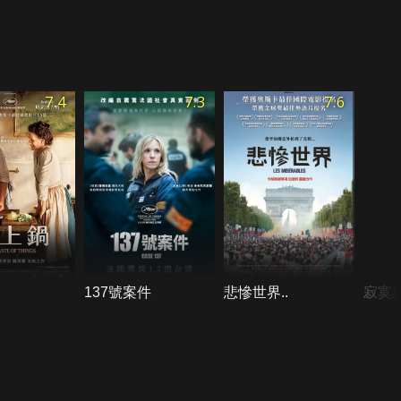
7.4
7.3
7.6
137號案件
悲慘世界..
寂寞