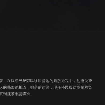
者，在報導巴黎郊區移民營地的疏散過程中，他遭受警
人的瑪蒂德相識，她是前律師，現任移民援助協會的負
直到庇護申請獲准。