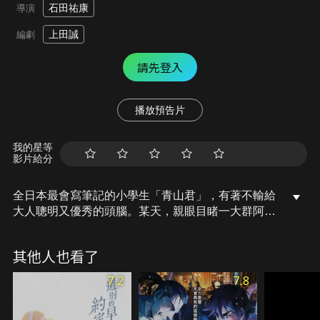
石田祐康
導演
上田誠
編劇
請先登入
播放預告片
我的星等
影片給分
全日本最會寫筆記的小學生「青山君」，有著不輸給
大人聰明又優秀的頭腦。某天，親眼目睹一大群阿德
利企鵝突然出現在牙科醫院前面，形成不可能在南極
以外出現的「企鵝公路」，在小鎮上引起了大騷動！
其他人也看了
而這群企鵝似乎是被丟到半空中的可樂罐變成的，這
是誰做的呢？為了解開這個謎，「青山君」展開一連
7.2
7.8
串的研究計畫。