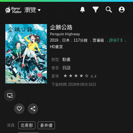
Hami Video
瀏覽
企鵝公路
Penguin Highway
2019．日本．117分鐘 ．
普遍級
．
評分7.3
．
HD畫質
動畫
類型
日語
發音
4.4
星等
下架時間 2028年08月16日
演員
北香那
蒼井優