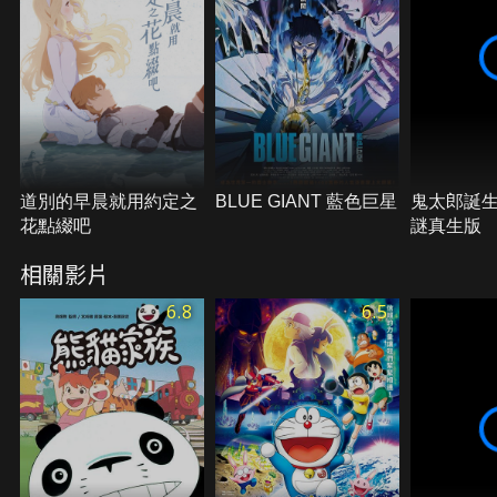
道別的早晨就用約定之
BLUE GIANT 藍色巨星
鬼太郎誕
花點綴吧
謎真生版
相關影片
6.8
6.5