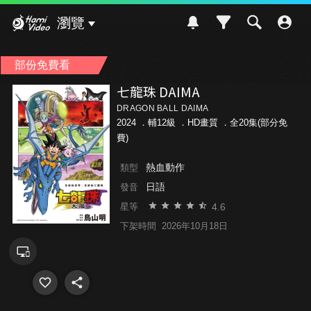
Hami Video
瀏覽
部份免費看
七龍珠 DAIMA
DRAGON BALL DAIMA
2024 ．
輔12級
．HD畫質 ．全20集(部分免
費)
熱血動作
類型
日語
發音
4.6
星等
下架時間
2026年10月18日