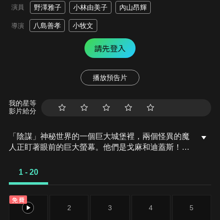
演員
野澤雅子
小林由美子
內山昂輝
八島善孝
小牧文
導演
請先登入
播放預告片
我的星等
影片給分
「陰謀」神秘世界的一個巨大城堡裡，兩個怪異的魔
人正盯著眼前的巨大螢幕。他們是戈麻和迪蓋斯！螢
幕裡不知為何會出現悟空等人與魔人普烏激戰的場
景。戈麻和迪蓋斯兩人為了實現一個陰謀，前往了地
1 - 20
球！
免費
1
2
3
4
5