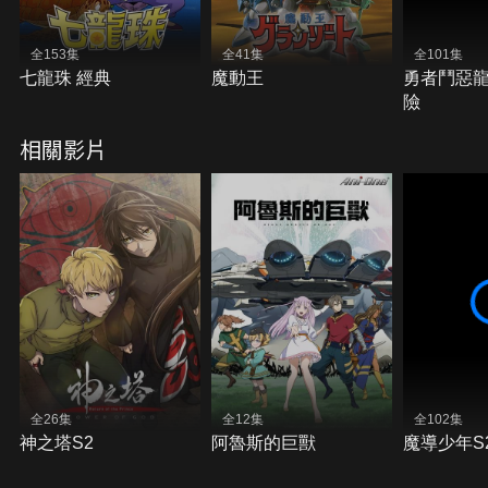
全153集
全41集
全101集
七龍珠 經典
魔動王
勇者鬥惡
險
相關影片
全26集
全12集
全102集
神之塔S2
阿魯斯的巨獸
魔導少年S