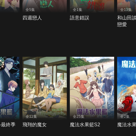
全5集
全1集
全13集
四週戀人
語意錯誤
和山田談
戀愛
全12集
全25集
全2集
-最終季
飛翔的魔女
魔法水果籃S2
魔法水果