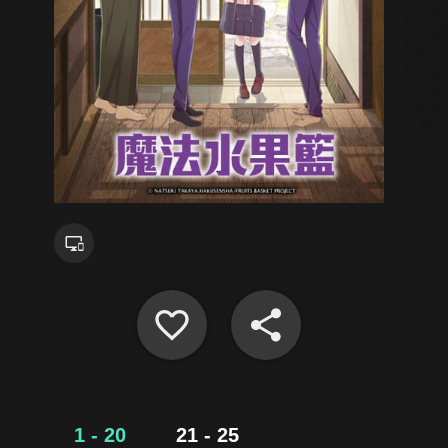
1 - 20
21 - 25