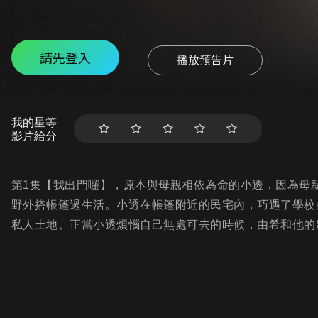
請先登入
播放預告片
我的星等
影片給分
第1集【我出門囉】，原本與母親相依為命的小透，因為母
野外搭帳篷過生活。小透在帳篷附近的民宅內，巧遇了學校
私人土地。正當小透煩惱自己無處可去的時候，由希和他的