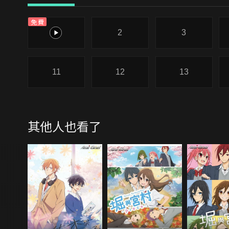
免費
1
2
3
11
12
13
其他人也看了