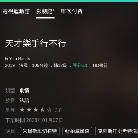
電視運動館
影劇館⁺
單次付費
天才樂手行不行
In Your Hands
2019．法國．105分鐘 ．
輔12級
．
評分6.1
．HD畫質
類型
劇情
發音
法語
星等
3.8
下架時間 2028年01月07日
演員
朱爾斯班切崔特
藍柏威爾森
克莉斯汀史考特湯