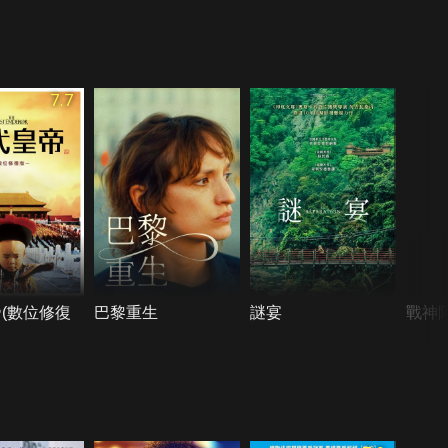
7.7
(數位修復
巴黎重生
謎宴
戰神