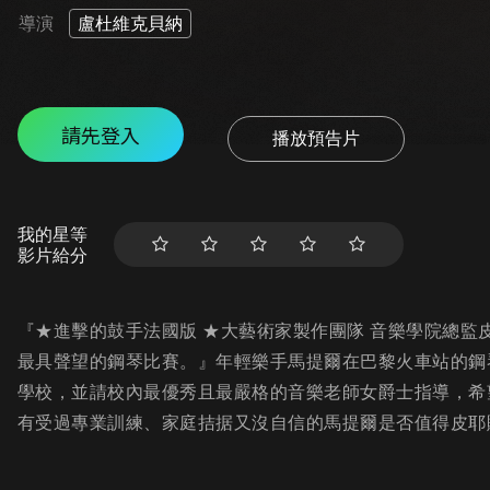
導演
盧杜維克貝納
請先登入
播放預告片
我的星等
影片給分
『★進擊的鼓手法國版 ★大藝術家製作團隊 音樂學院總
最具聲望的鋼琴比賽。』年輕樂手馬提爾在巴黎火車站的鋼
學校，並請校內最優秀且最嚴格的音樂老師女爵士指導，希
有受過專業訓練、家庭拮据又沒自信的馬提爾是否值得皮耶