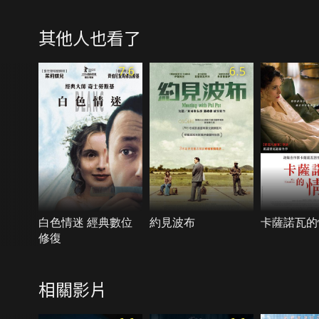
其他人也看了
7.6
6.5
白色情迷 經典數位
約見波布
卡薩諾瓦的
修復
相關影片