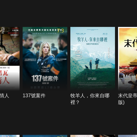
7.3
情人
137號案件
牧羊人，你來自哪
末代皇帝
裡？
版)