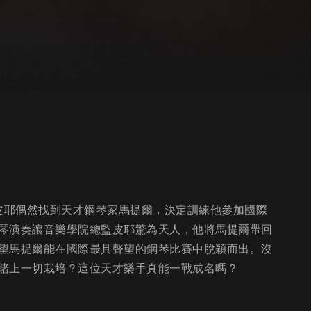
監皮耶偶然找到天才鋼琴家馬提爾，決定訓練他參加國際
琴演奏讓音樂學院總監皮耶驚為天人，他將馬提爾帶回
望馬提爾能在國際最具聲望的鋼琴比賽中脫穎而出。沒
賭上一切栽培？這位天才樂手真能一戰成名嗎？