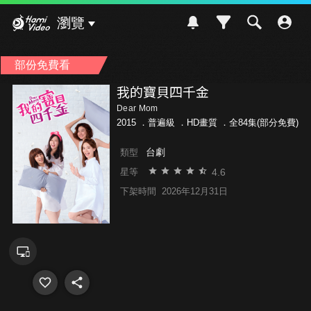
Hami Video
瀏覽
部份免費看
我的寶貝四千金
Dear Mom
2015 ．
普遍級
．HD畫質 ．全84集(部分免費)
台劇
類型
4.6
星等
下架時間
2026年12月31日