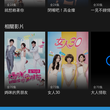
全16集
全24集
全30集
就想賴著你
閉嘴吧！高金燦
一見不鍾
相關影片
全70集
全73集
全70集
媽咪的男朋友
女人30
大人情歌