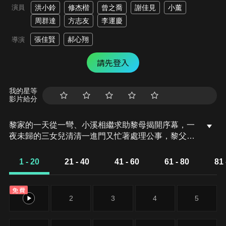
演員
洪小鈴
修杰楷
曾之喬
謝佳見
小薰
周群達
方志友
李運慶
張佳賢
郝心翔
導演
請先登入
我的星等
影片給分
黎家的一天從一彎、小溪相繼求助黎母揭開序幕，一
夜未歸的三女兒清清一進門又忙著處理公事，黎父自
故自的講著種植有機蔬菜的夢想，黎母禁不住怒吼，
決定離家出走。時間經過半小時，黎母在黎家人擔
1 - 20
21 - 40
41 - 60
61 - 80
81 
心、又預期中，返家當家庭主婦。
免費
1
2
3
4
5