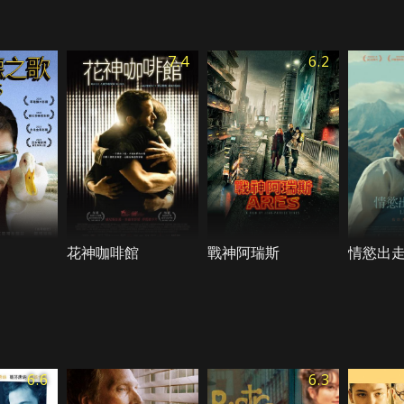
7.4
6.2
花神咖啡館
戰神阿瑞斯
情慾出
6.6
6.3