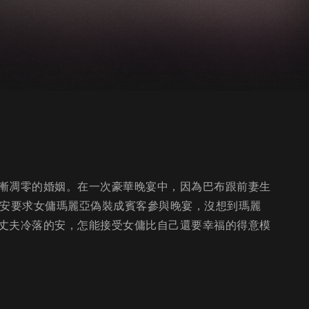
漸凋零的婚姻。在一次豪華晚宴中，因為巴布跟前妻生
，安要求女傭瑪麗亞偽裝成賓客參與晚宴，沒想到瑪麗
丈夫冷落的安，怎能接受女傭比自己還要幸福的得意模