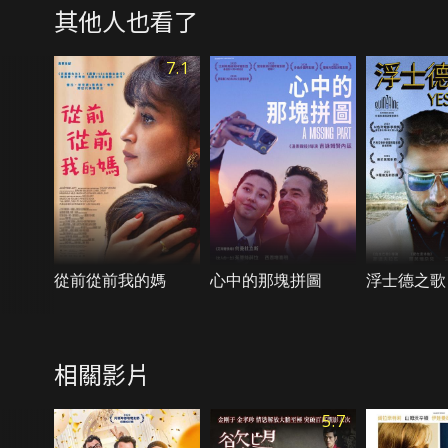
其他人也看了
7.1
從前從前我的媽
心中的那塊拼圖
浮士德之歌
相關影片
5.7