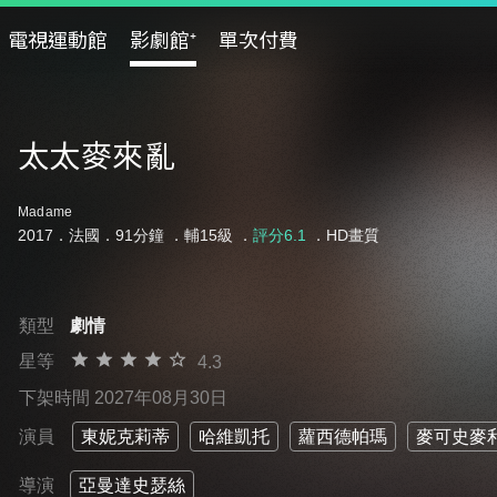
電視運動館
影劇館⁺
單次付費
太太麥來亂
Madame
2017．法國．91分鐘 ．
輔15級
．
評分6.1
．HD畫質
類型
劇情
星等
4.3
下架時間 2027年08月30日
演員
東妮克莉蒂
哈維凱托
蘿西德帕瑪
麥可史麥
導演
亞曼達史瑟絲