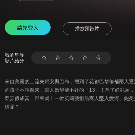
請先登入
播放預告片
我的星等
影片給分
來自美國的上流夫婦安與巴布，搬到了花都巴黎修補兩人逐
的孩子不請自來，讓人數變成不祥的「13」！為了好兆頭
亞弄假成真，跟餐桌上一位英國藝術品商人墜入愛河。飽受
樣呢？