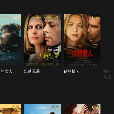
6.1
6.6
走的女人
出軌風暴
佔慾情人
白色
修復
5.3
5.3
6.3