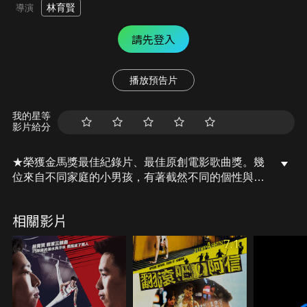
林育賢
導演
請先登入
播放預告片
我的星等
影片給分
★榮獲金馬獎最佳紀錄片、最佳原創電影歌曲獎。幾
位來自不同家庭的小男孩，有著截然不同的個性與脾
氣，唯一的共同點是-下課後，不打電動不去麥當
勞，直奔體操訓練場。「再苦也要練下去、哭完繼續
相關影片
練下去、生完氣繼續練下去、摔倒爬起來再繼續練下
去、再痛也要練下去…」難道，這些小朋友都瘋了
7.1
嗎？