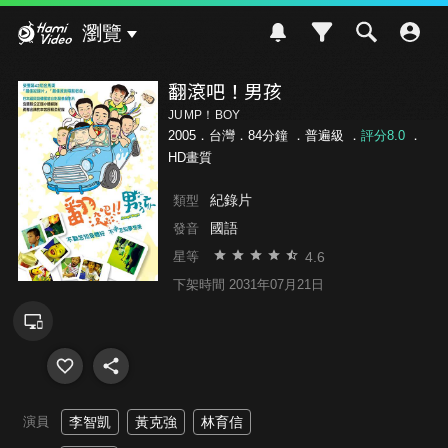
Hami Video
瀏覽
翻滾吧！男孩
JUMP！BOY
2005．台灣．84分鐘 ．
普遍級
．
評分8.0
．
HD畫質
紀錄片
類型
國語
發音
4.6
星等
下架時間 2031年07月21日
演員
李智凱
黃克強
林育信