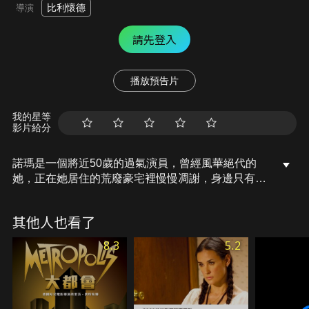
比利懷德
導演
請先登入
播放預告片
我的星等
影片給分
諾瑪是一個將近50歲的過氣演員，曾經風華絕代的
她，正在她居住的荒廢豪宅裡慢慢凋謝，身邊只有麥
克斯在伺奉她。但她沒放棄重燃光輝的夢想，正待編
寫《莎樂美》劇本，而逃避債務逃至此地的沒落編劇
其他人也看了
喬，正是這項事業的最佳人選。諾瑪收留並慢慢的喜
歡上他，但是，喬不能接受這個青春已逝的婦人。他
8.3
5.2
拒絕了她，並轉過身和另一個美麗的女子謀劃新的劇
本，諾瑪得知後卑微的哀求他，但她可以挽回漸行漸
遠的他嗎…