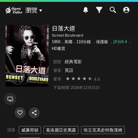
Hami Video
瀏覽
日落大道
Sunset Boulevard
1950．美國．110分鐘 ．
保護級
．
評分8.4
．
HD畫質
經典電影
類型
英語
發音
4.6
星等
下架時間 2034年12月31日
演員
威廉荷頓
葛洛麗亞史萬森
埃立克馮史特魯漢姆