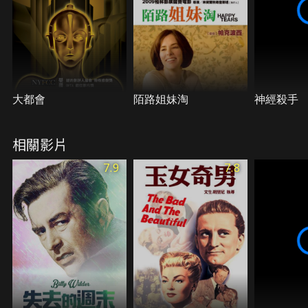
大都會
陌路姐妹淘
神經殺手
相關影片
7.9
7.8