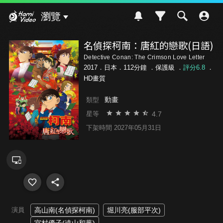
Hami Video
瀏覽
名偵探柯南：唐紅的戀歌(日語)
Detective Conan: The Crimson Love Letter
2017．日本．112分鐘 ．
保護級
．
評分6.8
．
HD畫質
動畫
類型
4.7
星等
下架時間 2027年05月31日
演員
高山南(名偵探柯南)
堀川亮(服部平次)