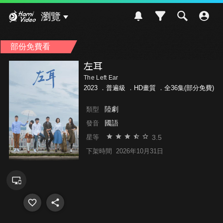
Hami Video
瀏覽
部份免費看
左耳
The Left Ear
2023 ．
普遍級
．HD畫質 ．全36集(部分免費)
陸劇
類型
國語
發音
3.5
星等
下架時間
2026年10月31日