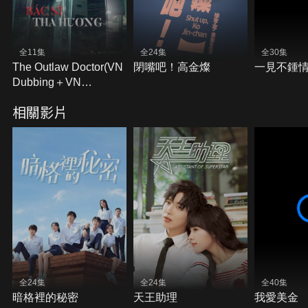
全11集
全24集
全30集
The Outlaw Doctor(VN
閉嘴吧！高金燦
一見不鍾
Dubbing＋VN
Subtitles)
相關影片
全24集
全24集
全40集
暗格裡的秘密
天王助理
我愛美金