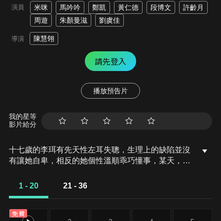
演員
米咪
馬吟吟
鄭凱
黃仁德
段博文
許齡月
周遊
朱顏曼滋
劉虞佳
陳慧翎
導演
請先登入
播放預告片
我的星等
影片給分
十七歲的李珥有先天性左耳失聰，生理上的缺陷並沒
有讓她自卑，相反的她個性溫順乖巧懂事，某天，她
認識並暗戀上了＂完美王子＂許弋，而同時許弋卻被
校外＂壞女孩＂黎吧啦追求到手。李珥在偶然的機會
1 - 20
21 - 36
下與吧啦成為了好友，也發現到原來吧啦並非喜歡許
弋，而是受到心上人張漾的指使，畢業後，大家各奔
免費
東西，而吧啦卻也因意外過世了…