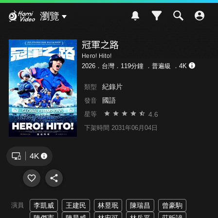
Hami Video
瀏覽
冠軍之路
Hero! Hito!
2026．台灣．119分鐘 ．
普遍級
．4K
紀錄片
類型
國語
發音
4.6
星等
下架時間 2031年06月04日
演員
李凱威
王建民
林昱珉
陳瑞昌
曾豪駒