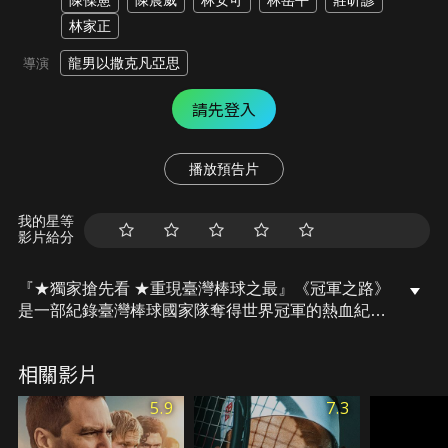
陳傑憲
陳晨威
林安可
林岳平
莊昕諺
林家正
龍男以撒克凡亞思
導演
請先登入
播放預告片
我的星等
影片給分
『★獨家搶先看 ★重現臺灣棒球之最』《冠軍之路》
是一部紀錄臺灣棒球國家隊奪得世界冠軍的熱血紀錄
電影。從2013年經典賽的遺憾出發，經歷11年等待
與蛻變，球員從青澀少年成為教練、從挫敗中再起，
相關影片
帶領新一代球員再戰國際舞台。面對外界的質疑與艱
難的賽程，這支被評為戰力倒數第二的隊伍，在總教
5.9
7.3
練曾豪駒的帶領下，憑著無比的凝聚力與信念，一路
過關斬將，最終擊敗日本隊奪下冠軍，讓滿場的「我