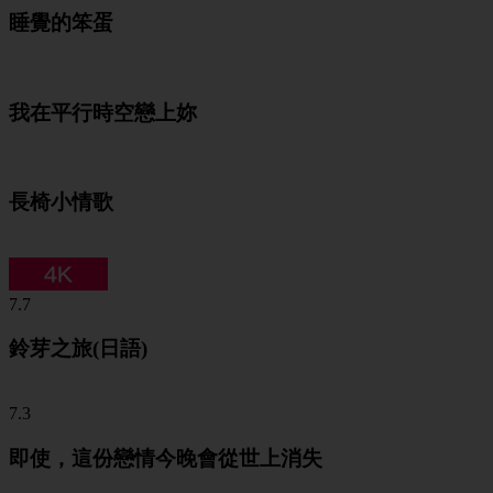
睡覺的笨蛋
我在平行時空戀上妳
長椅小情歌
7.7
鈴芽之旅(日語)
7.3
即使，這份戀情今晚會從世上消失