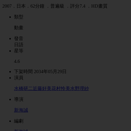
2007．日本．62分鐘 ．
普遍級
．
評分7.4
．HD畫質
類型
動畫
發音
日語
星等
4.6
下架時間 2034年05月29日
演員
水橋研二
近藤好美
花村怜美
水野理紗
導演
新海誠
編劇