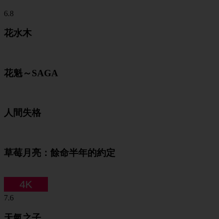
6.8
花水木
花魁～SAGA
人間失格
草莓月亮：餘命半年的約定
7.6
天氣之子