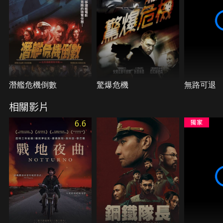
潛艦危機倒數
驚爆危機
無路可退
相關影片
6.6