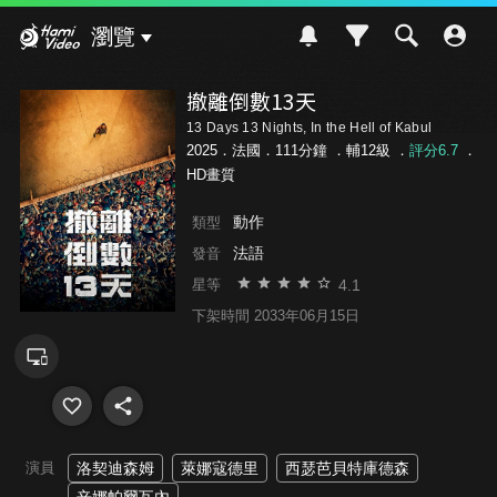
Hami Video
瀏覽
撤離倒數13天
13 Days 13 Nights, In the Hell of Kabul
2025．法國．111分鐘 ．
輔12級
．
評分6.7
．
HD畫質
動作
類型
法語
發音
4.1
星等
下架時間 2033年06月15日
演員
洛契迪森姆
萊娜寇德里
西瑟芭貝特庫德森