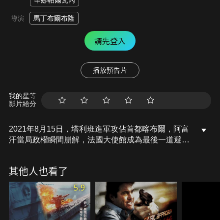
辛娜帕爾瓦內
馬丁布爾布隆
導演
請先登入
播放預告片
我的星等
影片給分
2021年8月15日，塔利班進軍攻佔首都喀布爾，阿富
汗當局政權瞬間崩解，法國大使館成為最後一道避難
防線。指揮官穆罕默德・畢達臨危受命，必須在短短
13天內，率領寥寥無幾的武裝隊員，保護數百名法籍
其他人也看了
難民橫越戰火肆虐的城市，從這座煉獄的最後出口撤
離！
5.9