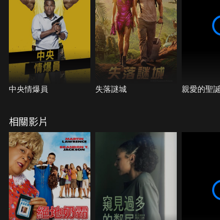
中央情爆員
失落謎城
親愛的聖
相關影片