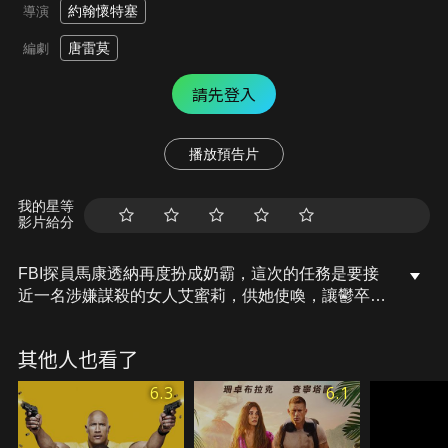
約翰懷特塞
導演
唐雷莫
編劇
請先登入
播放預告片
我的星等
影片給分
FBI探員馬康透納再度扮成奶霸，這次的任務是要接
近一名涉嫌謀殺的女人艾蜜莉，供她使喚，讓鬱卒的
她暫緩殺人的念頭…
其他人也看了
6.3
6.1