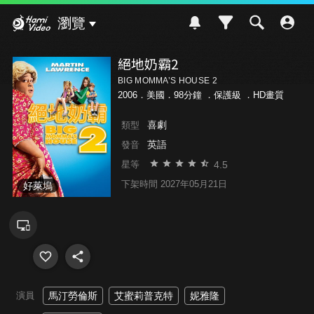
Hami Video
瀏覽
絕地奶霸2
BIG MOMMA’S HOUSE 2
2006．美國．98分鐘 ．
保護級
．HD畫質
喜劇
類型
英語
發音
4.5
星等
下架時間 2027年05月21日
好萊塢
演員
馬汀勞倫斯
艾蜜莉普克特
妮雅隆