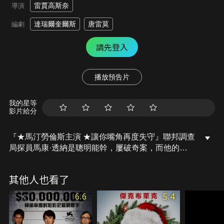
雷賈高斯奈
導演
達瑞爾奎爾斯
唐雷莫
編劇
請先登入
播放預告片
我的星等
影片給分
『★馬汀勞倫斯主演 ★讓你嘴角再度失守』聯邦調查
局探員馬康·透納是聰明能幹，屢破奇案，而他的破
案法寶就是他那高超的偽裝絕技，無論什麼人，他都
自信能扮得惟妙惟肖。新的案子擺在了馬康面前，喬
其他人也看了
治亞州一個銀行搶劫犯身懷鉅款逃亡了，馬康奉命前
往緝拿，唯一的線索就是搶劫犯的女友雪莉。為了接
6.6
5.4
近雪莉，馬康施展他的變身特技，化身成了雪莉久未
碰頭的祖母，一個超過300磅的「大嬤嬤」。馬康的