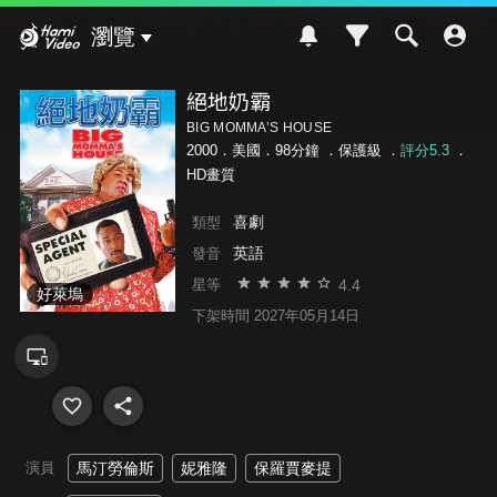
Hami Video
瀏覽
絕地奶霸
BIG MOMMA’S HOUSE
2000．美國．98分鐘 ．
保護級
．
評分5.3
．
HD畫質
喜劇
類型
英語
發音
4.4
星等
好萊塢
下架時間 2027年05月14日
演員
馬汀勞倫斯
妮雅隆
保羅賈麥提