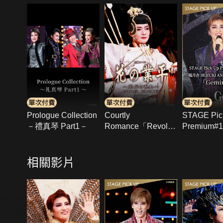
Prologue Collection
Courtly
STAGE Pic
－禮真琴 Part1－
Romance「Revolt
Premium#
of a Gallant Poet」
月杏 HOZU
(2025年月組･全國)
DINNER
相關影片
SHOW「Ge
－