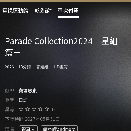
電視運動館
影劇館⁺
單次付費
Parade Collection2024－星組
篇－
2026．13分鐘 ．
普遍級
．HD畫質
類型
寶塚歌劇
發音
日語
星等
0
下架時間 2027年05月31日
演員
禮真琴
舞空瞳andmore