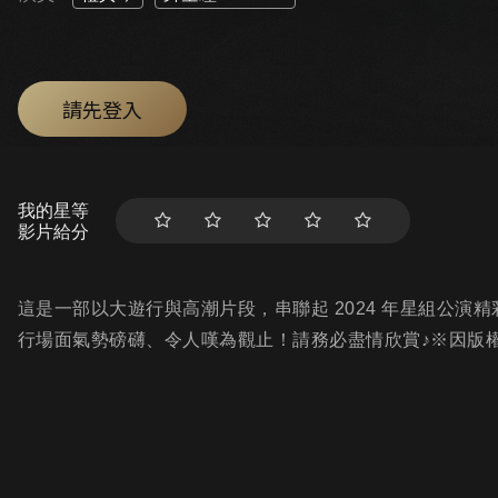
請先登入
我的星等
影片給分
這是一部以大遊行與高潮片段，串聯起 2024 年星組公
行場面氣勢磅礴、令人嘆為觀止！請務必盡情欣賞♪※因版