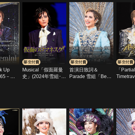
k Up
Musical「假面羅曼
首演日致詞＆
「Partial
165－鳳
史」(2024年雪組･全
Parade 雪組「Beau
Timetra
KI AN
國)
Brummell－過分美
年宙組･
麗的男子－」
Hall･千
mini」
「Prayer－祈禱－」