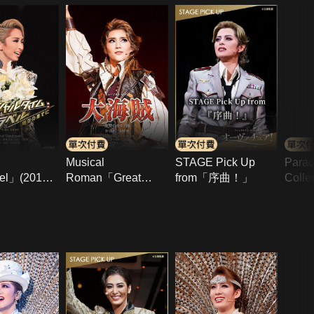
Musical
STAGE Pick Up
Para
vel」(2017
Roman「Great
from「序曲！」
Coll
寶塚Bow
Pirate」(2024年宙
組篇
秋樂)
組･全國)