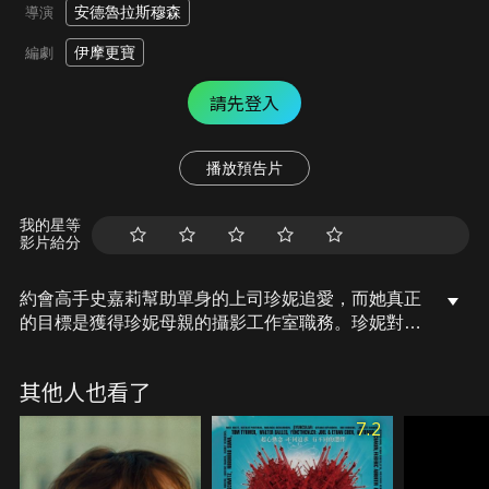
安德魯拉斯穆森
導演
伊摩更寶
編劇
請先登入
播放預告片
我的星等
影片給分
約會高手史嘉莉幫助單身的上司珍妮追愛，而她真正
的目標是獲得珍妮母親的攝影工作室職務。珍妮對前
來應徵的音樂家盧卡斯一見鍾情，他卻愛上自信的史
嘉莉；盧卡斯的哥哥威爾在酒吧遇見珍妮而萌生情
其他人也看了
愫，珍妮對威爾比對盧卡斯更有感覺，史嘉莉在相處
中發現心屬盧卡斯……。命運亂點鴛鴦譜，有情人能
7.2
否終成眷屬？