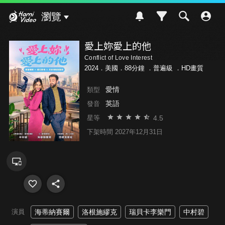
Hami Video
瀏覽
愛上妳愛上的他
Conflict of Love Interest
2024．美國．88分鐘 ．
普遍級
．HD畫質
愛情
類型
英語
發音
4.5
星等
下架時間 2027年12月31日
演員
海蒂納賽爾
洛根施繆克
瑞貝卡李樂門
中村碧