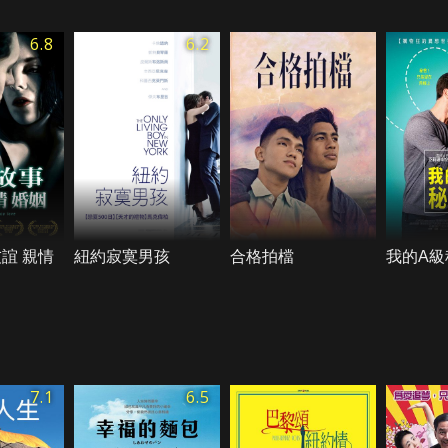
6.8
6.2
誼 親情
紐約寂寞男孩
合格拍檔
我的A級
7.1
6.5