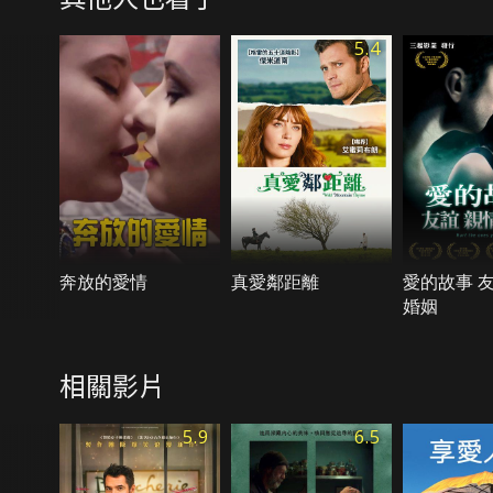
5.4
奔放的愛情
真愛鄰距離
愛的故事 友
婚姻
相關影片
5.9
6.5