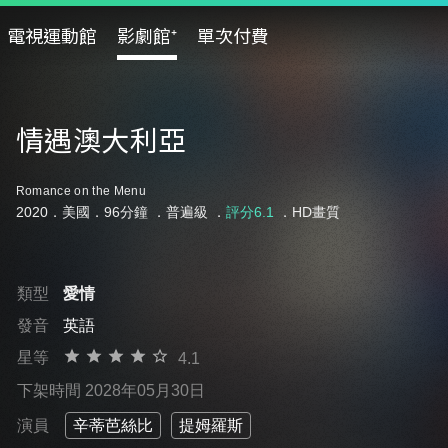
電視運動館
影劇館⁺
單次付費
情遇澳大利亞
Romance on the Menu
2020．美國．96分鐘 ．
普遍級
．
評分6.1
．HD畫質
類型
愛情
發音
英語
星等
4.1
下架時間 2028年05月30日
演員
辛蒂芭絲比
提姆羅斯