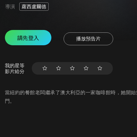
導演
蘿西盧爾德
請先登入
播放預告片
我的星等
影片給分
當紐約的餐館老闆繼承了澳大利亞的一家咖啡館時，她開始
門。