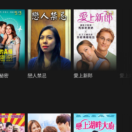
5.3
5.3
秘密
戀人禁忌
愛上新郎
愛上