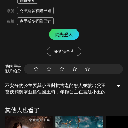
傑佛瑞斯
克里斯多福隆巴迪
導演
克里斯多福隆巴迪
編劇
請先登入
播放預告片
我的星等
影片給分
不安分的公主要與小丑對抗古老的敵人並救出父王！
當妖精襲擊並抓住國王時，年輕公主在宮廷小丑的幫
助下逃脫，躲進小丑的村莊，公主偽裝成農民以隱藏
自己的真實身份，並了解了她父親的臣民的生活方
其他人也看了
式；同時，她的繼母奪取了王位並懸賞捉拿她。現在
公主必須與她的新朋友制定計劃來拯救她的父親並恢
復王國的和平！