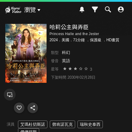
Hami Video
瀏覽
哈莉公主與弄臣
Princess Halle and the Jester
2024．美國．71分鐘 ．
保護級
．HD畫質
科幻
類型
英語
發音
3
星等
下架時間 2030年02月28日
演員
艾瑪杜切斯諾
鄧肯諾瓦克
瑞秋史泰西