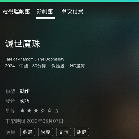
電視運動館
影劇館⁺
單次付費
滅世魔珠
Tale of Phantom：The Doomsday
2024．中國．80分鐘 ．
保護級
．HD畫質
類型
動作
發音
國語
星等
3
下架時間 2032年05月07日
演員
蘇晨
尚璇
文晴
胡健