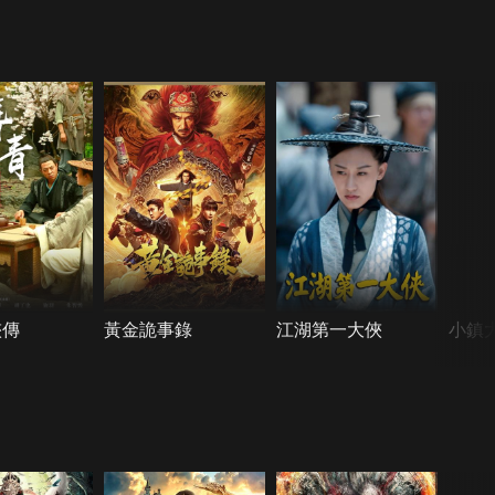
俠傳
黃金詭事錄
江湖第一大俠
小鎮