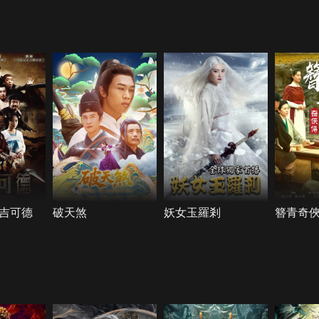
吉可德
破天煞
妖女玉羅剎
簪青奇