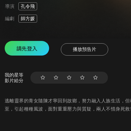
導演
孔令飛
編劇
師方媛
請先登入
播放預告片
我的星等
影片給分
逃離靈界的青女隨陳才寧回到故鄉，努力融入人族生活，但
至，引起種種風波，面對重重壓力與質疑，兩人不惜身死救