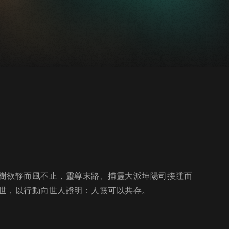
樹欲靜而風不止，靈尊末路、捕靈大派坤陽司接踵而
世，以行動向世人證明：人靈可以共存。