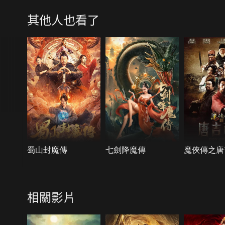
其他人也看了
蜀山封魔傳
七劍降魔傳
魔俠傳之唐
相關影片