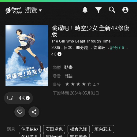
Hami Video
瀏覽
跳躍吧！時空少女 全新4K修復
版
The Girl Who Leapt Through Time
2006．日本．98分鐘 ．
普遍級
．
評分7.6
．
4K
動畫
類型
日語
發音
4.7
星等
下架時間 2034年05月01日
演員
仲里依紗
石田卓也
板倉光隆
垣內彩未