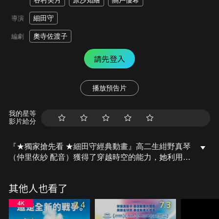
谷村美月
原沙知繪
關戶優希
細田守
導演
奧寺佐渡子
編劇
請先登入
播放預告片
我的星等
影片給分
『★獨家搶先看 ★細田守經典動畫』高二生紺野真琴
（仲里依紗 配音）獲得了穿越時空的能力，她利用那
個能力，讓自己獲得許多好處。然而，她沒有意識到
這個舉動不只會影響自己的生活，也同樣會對他人的
其他人也看了
生活造成影響……
7.4
7.3