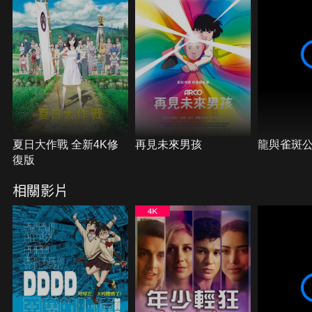
夏日大作戰 全新4K修
再見未來男孩
龍與雀斑
復版
相關影片