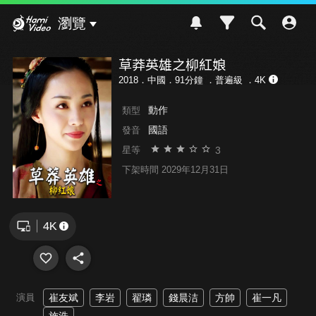
Hami Video
瀏覽
草莽英雄之柳紅娘
2018．中國．91分鐘 ．
普遍級
．4K
動作
類型
國語
發音
3
星等
下架時間 2029年12月31日
演員
崔友斌
李岩
翟璘
錢晨洁
方帥
崔一凡