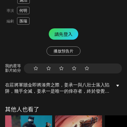
施浩
何明
導演
孫瑞
編劇
請先登入
播放預告片
我的星等
影片給分
在莊將軍贖金即將湊齊之際，姜承一與八壯士落入陷
阱，幾乎全滅，姜承一是唯一的倖存者，終於發覺是
莊語臣背叛了眾人，最終，姜承一在薛茯苓的幫助下
戰勝了莊語臣。
其他人也看了