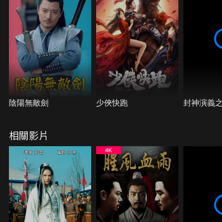
陰陽無敵劍
少俠快跑
封神演義
相關影片