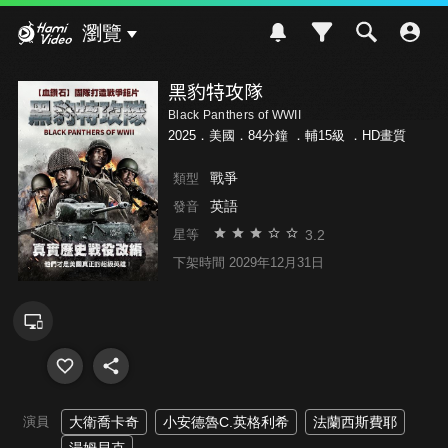
Hami Video
瀏覽
黑豹特攻隊
Black Panthers of WWII
2025．美國．84分鐘 ．
輔15級
．HD畫質
戰爭
類型
英語
發音
3.2
星等
下架時間 2029年12月31日
演員
大衛喬卡奇
小安德魯C.英格利希
法蘭西斯費耶