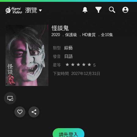
Hami Video
瀏覽
怪談鬼
2020 ．
保護級
．HD畫質 ．全10集
綜藝
類型
日語
發音
5
星等
下架時間
2027年12月31日
請先登入