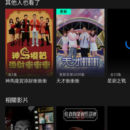
其他人也看了
全1集
更新至第1026集
全13集
神馬攏賀添財衝衝衝
天才衝衝衝
星廚之戰
相關影片