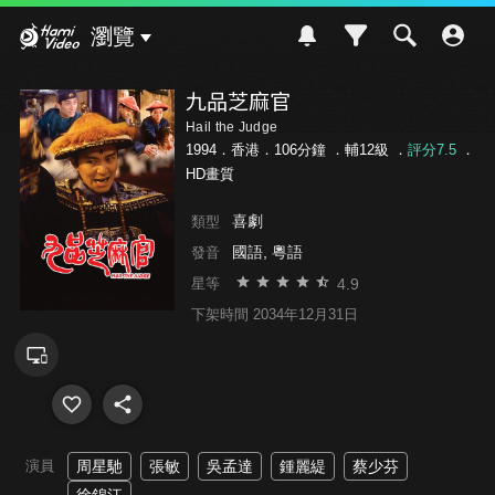
Hami Video
瀏覽
九品芝麻官
Hail the Judge
1994．香港．106分鐘 ．
輔12級
．
評分7.5
．
HD畫質
喜劇
類型
國語, 粵語
發音
4.9
星等
下架時間 2034年12月31日
演員
周星馳
張敏
吳孟達
鍾麗緹
蔡少芬