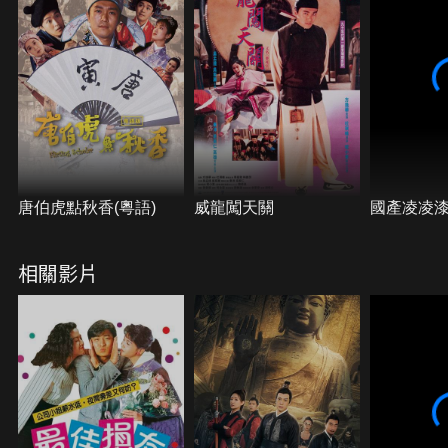
唐伯虎點秋香(粵語)
威龍闖天關
國產凌凌
相關影片