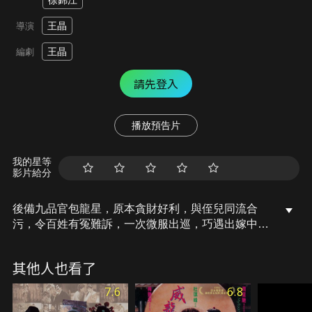
徐錦江
王晶
導演
王晶
編劇
請先登入
播放預告片
我的星等
影片給分
後備九品官包龍星，原本貪財好利，與侄兒同流合
污，令百姓有冤難訴，一次微服出巡，巧遇出嫁中的
秦小蓮，留下深刻印象，不料溫柔嫻熟、貌美如花的
小蓮遭惡霸常威覬覦，慘遭陷害，更被誣指毒殺全
其他人也看了
家，背負滅門罪名，面對權勢壓迫與黑白顛倒，包龍
星逐漸覺醒，決心為民伸冤，在公堂上展開一場機智
7.6
6.8
與正義的對決。