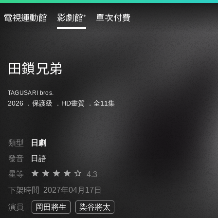
電視運動館
影劇館⁺
單次付費
田鎖兄弟
TAGUSARI bros.
2026 ．
保護級
．HD畫質 ．全11集
類型
日劇
發音
日語
星等
4.3
下架時間
2027年04月17日
演員
岡田將生
染谷將太