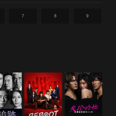
7
8
9