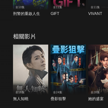
全10集
全11集
全11集
刑警的重啟人生
GIFT
VIVANT
相關影片
全16集
全24集
全28集
無人知曉
疊影狙擊
她的盛宴