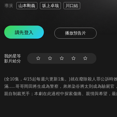
導演
山本剛義
坂上卓哉
川口結
請先登入
播放預告片
我的星等
影片給分
(全10集，4/15起每週六更新1集。)就在廢除殺人罪公
滿......哥哥岡田將生成為警察，弟弟染谷將太則成為驗
親自制裁兇手；本劇在此過程中探索傷痛、親情與希望，最