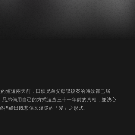
訴時效的短短兩天前，田鎖兄弟父母謀殺案的時效卻已屆
屍官，兄弟倆用自己的方式追查三十一年前的真相，並決心
終描繪出既悲傷又溫暖的「愛」之形式。