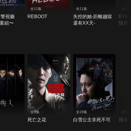
全11集
全11集
全11
〜警視廳
REBOOT
失控的她-距離越獄
EYE
重案組〜
還有XX天-
憶搜
全9集
全28集
全6集
死亡之花
白雪公主非死不可
掃蕩