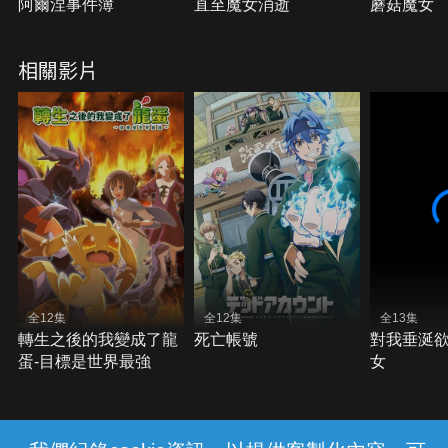
阿爾涅事件簿
直至魔女消逝
蘑菇魔女
相關影片
全12集
全12集
全13集
轉生之後的我變成了龍
死亡帳號
對我垂涎
蛋-目標是世界最強
女