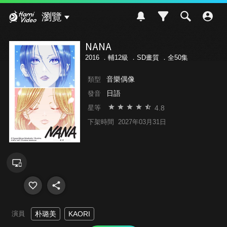
Hami Video
瀏覽
NANA
2016 ．
輔12級
．SD畫質 ．全50集
音樂偶像
類型
日語
發音
4.8
星等
下架時間
2027年03月31日
演員
朴璐美
KAORI