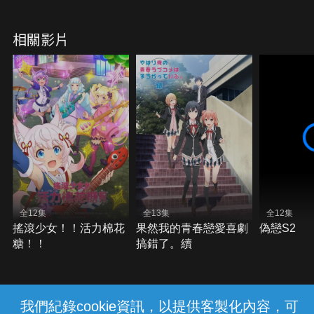
相關影片
全12集
全13集
全12集
搖滾少女！！活力棉花
果然我的青春戀愛喜劇
偽戀S2
糖！！
搞錯了。續
我們紀錄cookie資訊，以提供客製化內容，可
{{notifyMsg}}