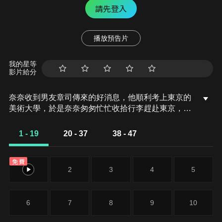
請先登入
播放預告片
我的星等
影片給分
奈奈收到男友章司傳來的好消息，他順利考上東京的
美術大學，於是奈奈匆匆忙忙收拾行李趕赴東京，要
在那裡找工作、定居下來。因為原本住在家鄉的小松
奈奈與男友章司約定，如果章司順利考上東京的大
1 - 19
20 - 37
38 - 47
學，奈奈就去東京，兩人不再分離兩地。而在火車
上，奈奈巧遇一位與她同齡的漂亮女孩，兩人相談甚
免費
歡，原以為兩人的緣分在下車之後就結束，沒想到她
1
2
3
4
5
們卻在意外的地方再度相逢。
6
7
8
9
10