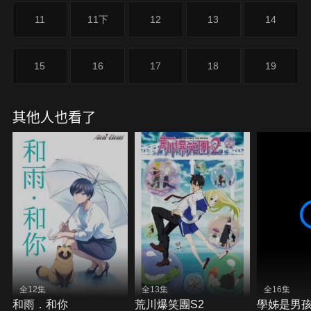
11
11下
12
13
14
15
16
17
18
19
其他人也看了
全12集
全13集
全16集
和雨．和你
荒川爆笑團S2
學姊是男