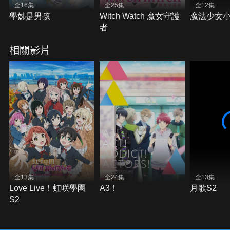
全16集
全25集
全12集
學姊是男孩
Witch Watch 魔女守護
魔法少女
者
相關影片
全13集
全24集
全13集
Love Live！虹咲學園
A3！
月歌S2
S2