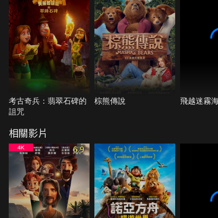
考古奇兵：翡翠石碑的
棕熊傳說
飛越迷霧
詛咒
相關影片
6.9