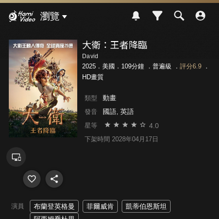
Hami Video
瀏覽
大衛：王者降臨
David
2025．美國．109分鐘 ．
普遍級
．
評分6.9
．
HD畫質
動畫
類型
國語, 英語
發音
4.0
星等
下架時間 2028年04月17日
演員
布蘭登英格曼
菲爾威肯
凱蒂伯恩斯坦