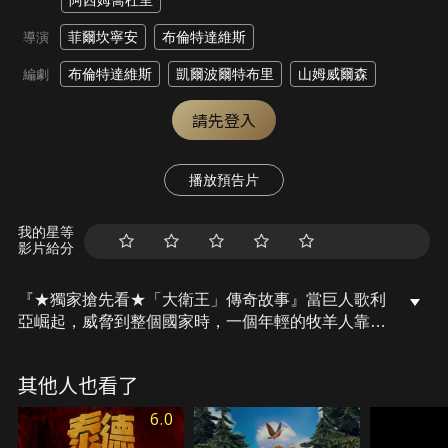
阿西姆喬杜里
菲爾坎寧安
布倫特達維斯
導演
布倫特達維斯
凱爾波爾特布里
山姆威爾森
編劇
請先登入
播放預告片
我的星等
影片給分
『★獨家搶先看★「大衛王」傳奇故事』當巨人歌利
亞崛起，威脅到整個國家時，一個年輕的牧羊人靠著
投石索、幾顆石頭，以及堅定不移的信仰，挺身而
出。在權力的驅使與使命的指引下，他展開一段考驗
其他人也看了
著忠誠、愛與信仰的冒險旅程。最終，他不僅要為王
冠而戰，更要為國家的命運而戰。
6.0