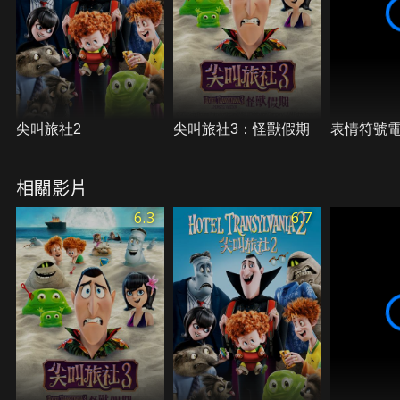
尖叫旅社2
尖叫旅社3：怪獸假期
表情符號
相關影片
6.3
6.7