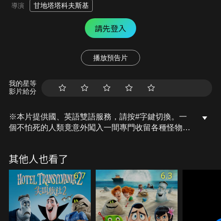
甘地塔塔科夫斯基
導演
請先登入
播放預告片
我的星等
影片給分
※本片提供國、英語雙語服務，請按#字鍵切換。一
個不怕死的人類竟意外闖入一間專門收留各種怪物的
旅社，他竟然還愛上旅館老闆吸血鬼的女兒，一場令
人驚聲尖笑的旅程即將展開……
其他人也看了
6.7
6.3