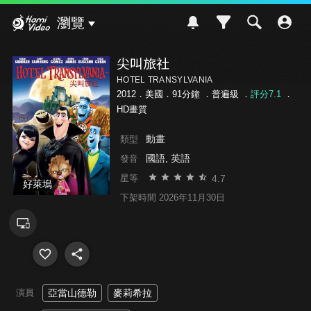
Hami Video
瀏覽
尖叫旅社
HOTEL TRANSYLVANIA
2012．美國．91分鐘 ．
普遍級
．
評分7.1
．
HD畫質
動畫
類型
國語, 英語
發音
4.7
星等
好萊塢
下架時間 2026年11月30日
演員
亞當山德勒
麥莉希拉