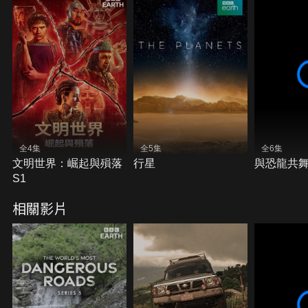
全4集
全5集
全6集
文明世界：崛起與殞落
行星
與恐龍共舞
S1
相關影片