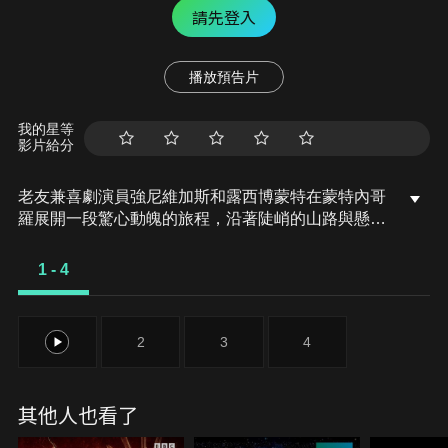
請先登入
播放預告片
我的星等
影片給分
老友兼喜劇演員強尼維加斯和露西博蒙特在蒙特內哥
羅展開一段驚心動魄的旅程，沿著陡峭的山路與懸崖
峭壁挑戰極限。
1 - 4
1
2
3
4
其他人也看了