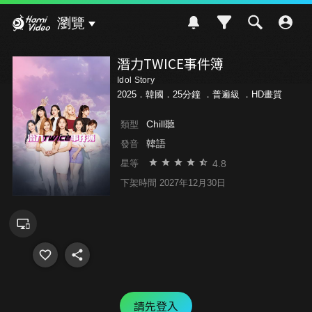
Hami Video
瀏覽
潛力TWICE事件簿
Idol Story
2025．韓國．25分鐘 ．
普遍級
．HD畫質
Chill聽
類型
韓語
發音
4.8
星等
下架時間 2027年12月30日
請先登入