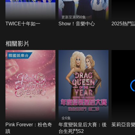
更新至第950集
TWICE十年如一
Show！音樂中心
2025熱門
相關影片
全6集
Pink Forever：粉色奇
年度變裝皇后大賽：後
茱莉亞音
蹟
台生死鬥S2