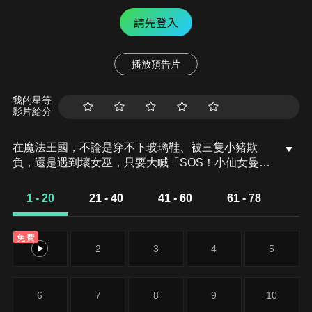
請先登入
播放預告片
我的星等
影片給分
在魔法王國，不論是穿不下玻璃鞋、被三隻小豬欺
負，還是遇到壞女巫，只要大喊「SOS！小仙女曼
曼」，小仙女曼曼就會用雨傘魔杖為你解決問題！
1 - 20
21 - 40
41 - 60
61 - 78
免費
1
2
3
4
5
6
7
8
9
10