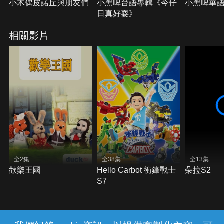
小木偶皮諾丘與朋友們
小黑啤台語專輯《今仔
小黑啤華
日真好耍》
相關影片
全2集
全38集
全13集
歡樂王國
Hello Carbot 衝鋒戰士
朵拉S2
S7