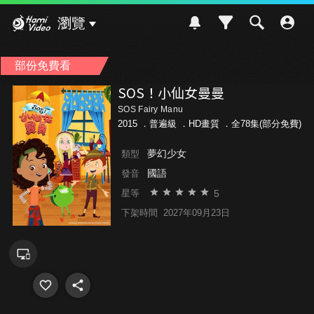
Hami Video
瀏覽
部份免費看
SOS！小仙女曼曼
SOS Fairy Manu
2015 ．
普遍級
．HD畫質 ．全78集(部分免費)
夢幻少女
類型
國語
發音
5
星等
下架時間
2027年09月23日