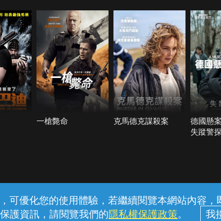
一槍斃命
克馬德克謀殺案
德國懸
失蹤警
常見問題
線上客服
服務條款
隱私權保護
內容，可優化您的使用體驗，若繼續閱覽本網站內容，即表
保護資訊，請閱覽我們的
隱私權保護政策
。
中華電信股份有限公司個人家庭分公司 (統一編號：96979949) © 2026