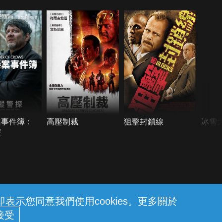
7.2
6.6
案事件簿：
高壓制裁
狙擊封鎖線
冰雪
探
示您同意我們使用cookies。更多關於