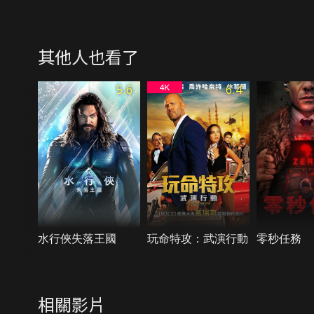
其他人也看了
5.6
6.4
水行俠失落王國
玩命特攻：武演行動
零秒任務
相關影片