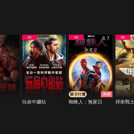
7.0
8.7
玩命中繼站
蜘蛛人：無家日
捍衛戰