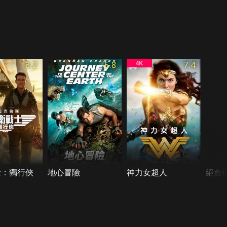
8.2
5.8
7.4
士：獨行俠
地心冒險
神力女超人
絕命