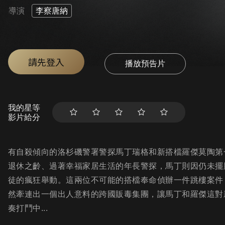
導演
李察唐納
請先登入
播放預告片
我的星等
影片給分
有自殺傾向的洛杉磯警署警探馬丁瑞格和新搭檔羅傑莫陶第
退休之齡、過著幸福家居生活的年長警探，馬丁則因仍未擺
徒的瘋狂舉動。這兩位不可能的搭檔奉命偵辦一件跳樓案件
然牽連出一個出人意料的跨國販毒集團，讓馬丁和羅傑這對
奏打鬥中...