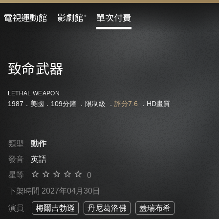
電視運動館
影劇館⁺
單次付費
致命武器
LETHAL WEAPON
1987．美國．109分鐘 ．
限制級
．
評分7.6
．HD畫質
類型
動作
發音
英語
星等
0
下架時間 2027年04月30日
演員
梅爾吉勃遜
丹尼葛洛佛
蓋瑞布希