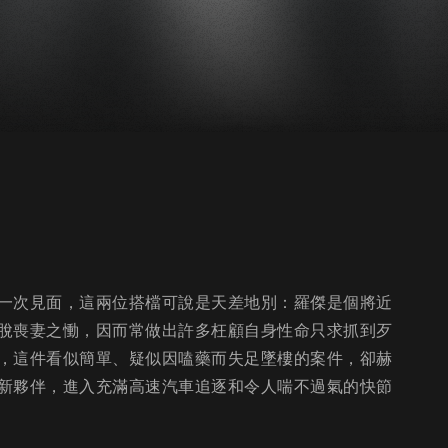
一次見面，這兩位搭檔可說是天差地別：羅傑是個將近
脫喪妻之慟，因而常做出許多枉顧自身性命只求抓到歹
，這件看似簡單、疑似因嗑藥而失足墜樓的案件，卻赫
新夥伴，進入充滿高速汽車追逐和令人喘不過氣的快節