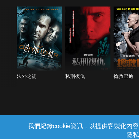
法外之徒
私刑復仇
搶救巴迪
{{notifyMsg}}
我們紀錄cookie資訊，以提供客製化
隱私