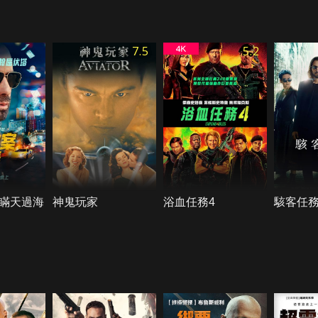
7.5
5.2
瞞天過海
神鬼玩家
浴血任務4
駭客任