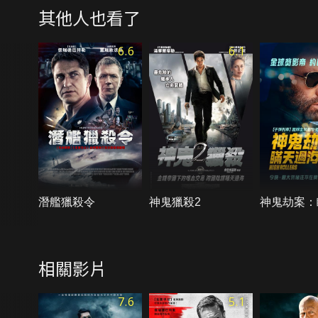
其他人也看了
6.6
6.1
潛艦獵殺令
神鬼獵殺2
神鬼劫案：
相關影片
7.6
5.1