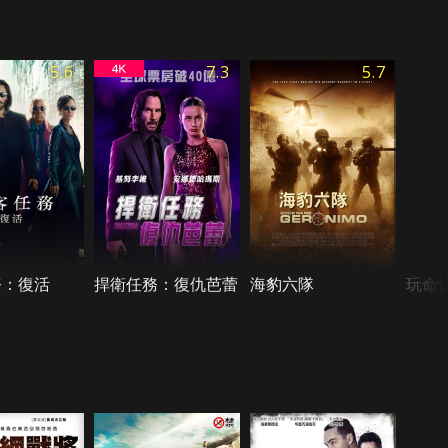
5.6
7.3
5.7
務：復活
捍衛任務：復仇芭蕾
海豹六隊
玩命