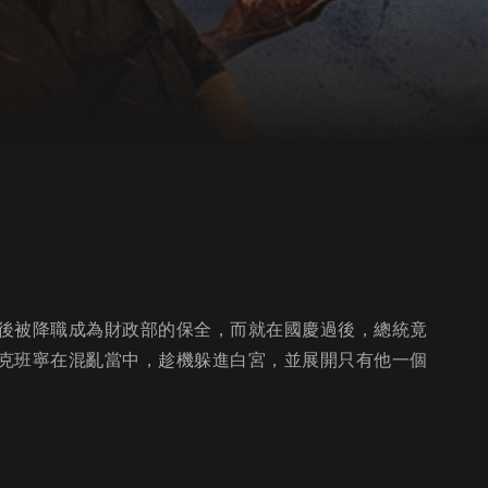
後被降職成為財政部的保全，而就在國慶過後，總統竟
克班寧在混亂當中，趁機躲進白宮，並展開只有他一個