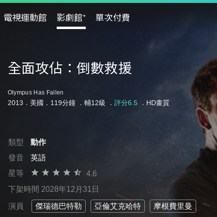
電視運動館
影劇館⁺
單次付費
全面攻佔：倒數救援
Olympus Has Fallen
2013．美國．119分鐘 ．
輔12級
．
評分6.5
．HD畫質
類型
動作
發音
英語
星等
4.6
下架時間 2028年12月31日
演員
傑瑞德巴特勒
亞倫艾克哈特
摩根費里曼