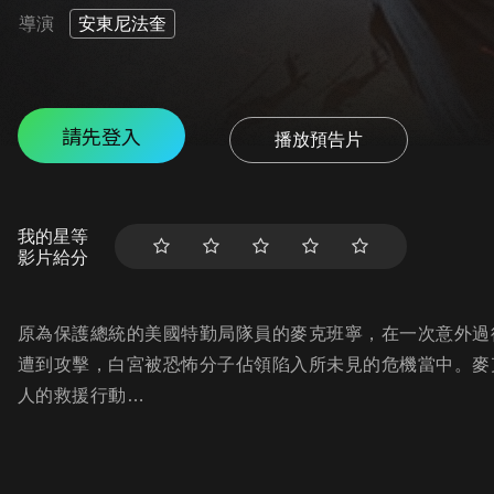
導演
安東尼法奎
請先登入
播放預告片
我的星等
影片給分
原為保護總統的美國特勤局隊員的麥克班寧，在一次意外過
遭到攻擊，白宮被恐怖分子佔領陷入所未見的危機當中。麥
人的救援行動…