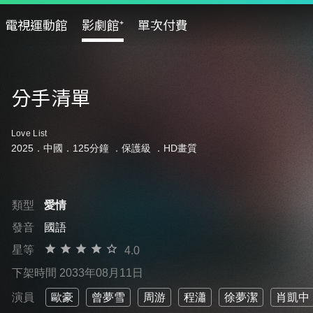
電視運動館
影劇館⁺
單次付費
分手清單
Love List
2025．中國．125分鐘 ．
保護級
．HD畫質
類型
愛情
發音
國語
星等
4.0
下架時間 2033年08月11日
演員
歐豪
曾夢雪
周游
程瀟
徐夢潔
肖凱中