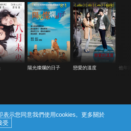
8.1
6.3
央
陽光燦爛的日子
戀愛的溫度
他年
示您同意我們使用cookies。更多關於