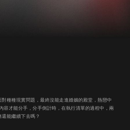
面對種種現實問題，最終沒能走進婚姻的殿堂，熱戀中
內容才能分手，分手倒計時，在執行清單的過程中，兩
務還能繼續下去嗎？