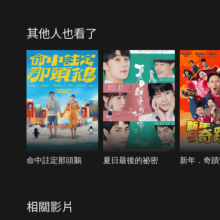
其他人也看了
命中註定那頭鵝
夏日最後的祕密
新年．奇蹟
相關影片