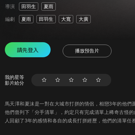
導演
田羽生
夏雨
編劇
夏雨
田羽生
大寬
大廣
請先登入
播放預告片
我的星等
影片給分
馬天澤和夏沫是一對在大城市打拼的情侶，相戀3年的他們
他們曾列下「分手清單」，約定只有完成清單上稀奇古怪的
人回顧了3年的感情和各自的成長打拼經歷，他們的清單任