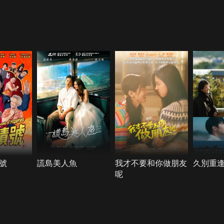
號
謊島美人魚
我才不要和你做朋友
久別重逢
呢