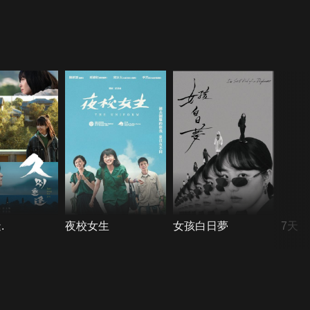
.
夜校女生
女孩白日夢
7天