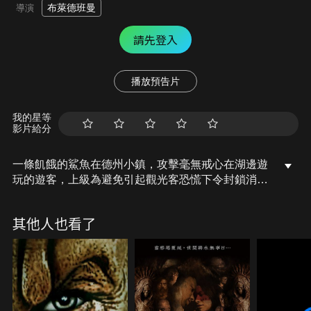
布萊德班曼
導演
請先登入
播放預告片
我的星等
影片給分
一條飢餓的鯊魚在德州小鎮，攻擊毫無戒心在湖邊遊
玩的遊客，上級為避免引起觀光客恐慌下令封鎖消
息，保育員正為此憂心不已，然而保育員的兒子竟獨
自跑去湖邊遊玩差點喪命，保育員決定不顧一切代價
其他人也看了
與猛鯊生死一戰！