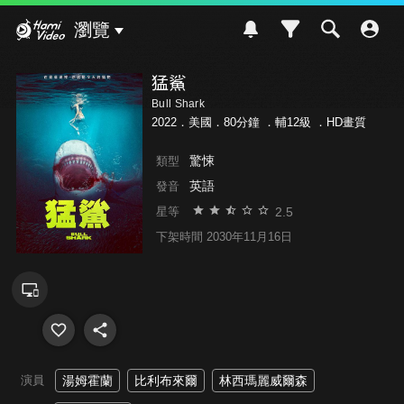
Hami Video
瀏覽
猛鯊
Bull Shark
2022．美國．80分鐘 ．
輔12級
．HD畫質
驚悚
類型
英語
發音
2.5
星等
下架時間 2030年11月16日
演員
湯姆霍蘭
比利布來爾
林西瑪麗威爾森