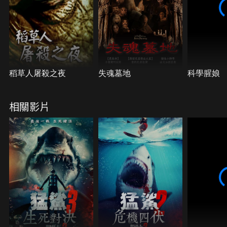
稻草人屠殺之夜
失魂墓地
科學腥娘
相關影片