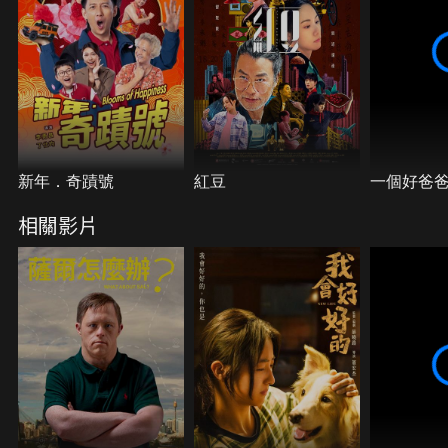
新年．奇蹟號
紅豆
一個好爸
相關影片