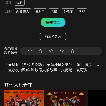
徐昂
導演
新藤兼人
張寒寺
徐昂
李亮文
李林
編劇
請先登入
播放預告片
我的星等
影片給分
『★翻拍《八公犬物語》 ★馮小剛X陳沖 主演』這是
一隻小狗感動全球數億人的故事，八筒是一隻可愛的
中華田園犬，在茫茫人海中遇到了命中註定的主人陳
敬修，成為了陳家的一員，隨著時間的推移，曾經美
其他人也看了
好的家已經不在，但八筒仍在原地等待，它的命運同
它的家人緊緊地牽絆在一起。