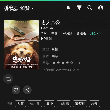
Hami Video
瀏覽
忠犬八公
Hachiko
2023．中國．124分鐘 ．
普遍級
．
評分7.2
．
HD畫質
劇情
類型
國語
發音
4.3
星等
下架時間 2032年06月09日
演員
大黃
馮小剛
陳沖
白舉綱
黃楚桐
錢波