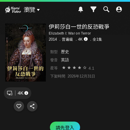
Hami Video
瀏覽
伊莉莎白一世的反恐戰爭
Elizabeth I: War on Terror
2014 ．
普遍級
．4K
．全1集
歷史
類型
英語
發音
4.1
星等
下架時間
2026年12月31日
請先登入