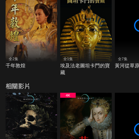
全2集
全1集
全7集
千年敦煌
埃及法老圖坦卡門的寶
黃河從草
藏
相關影片