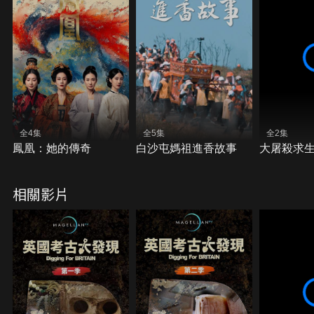
全4集
全5集
全2集
鳳凰：她的傳奇
白沙屯媽祖進香故事
大屠殺求
相關影片