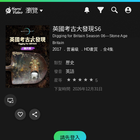
Hami Video
瀏覽
英國考古大發現S6
Digging for Britain Season 06—Stone Age
Britain
2017 ．
普遍級
．HD畫質 ．全4集
歷史
類型
英語
發音
5
星等
下架時間
2026年12月31日
請先登入