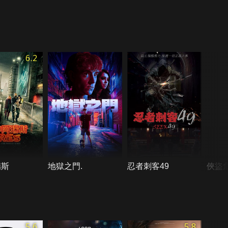
6.2
瑞斯
地獄之門.
忍者刺客49
俠盜
5.6
5.8