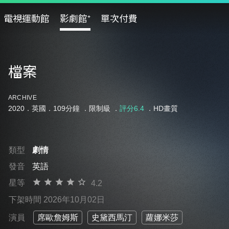
電視運動館
影劇館⁺
單次付費
檔案
ARCHIVE
2020．英國．109分鐘 ．
限制級
．
評分6.4
．HD畫質
類型
劇情
發音
英語
星等
4.2
下架時間 2026年10月02日
演員
席歐詹姆斯
史黛西馬汀
蘿娜米莎