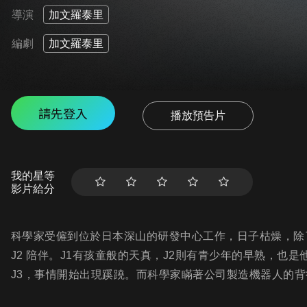
導演
加文羅泰里
編劇
加文羅泰里
請先登入
播放預告片
我的星等
影片給分
科學家受僱到位於日本深山的研發中心工作，日子枯燥，除
J2 陪伴。J1有孩童般的天真，J2則有青少年的早熟，也
J3，事情開始出現蹊蹺。而科學家瞞著公司製造機器人的