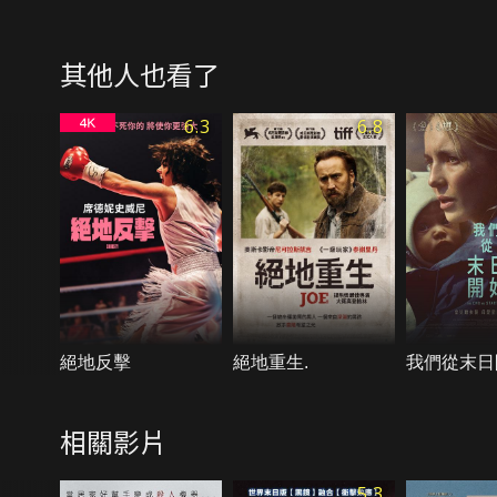
其他人也看了
6.3
6.8
絕地反擊
絕地重生.
我們從末日
相關影片
5.3