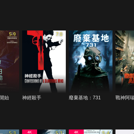
5.9
7.0
開始
神經殺手
廢棄基地：731
戰神阿
5.3
5.1
5.4