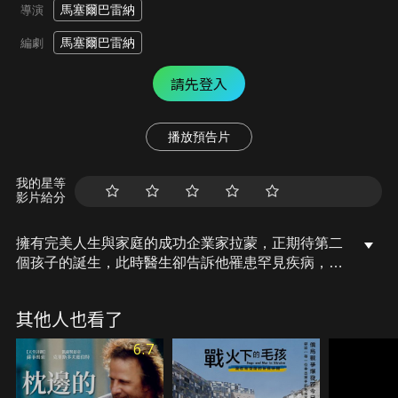
馬塞爾巴雷納
導演
馬塞爾巴雷納
編劇
請先登入
播放預告片
我的星等
影片給分
擁有完美人生與家庭的成功企業家拉蒙，正期待第二
個孩子的誕生，此時醫生卻告訴他罹患罕見疾病，並
已經開始發病，自己很快將連100公尺的距離都走不
到。此刻的他，並沒有選擇放棄人生，努力配合化
其他人也看了
療，並在前體育老師的岳父幫助下，開始練習鐵人三
項。他決心突破疾病限制，跑出自己的鋼鐵之路！
6.7