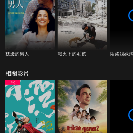
枕邊的男人
戰火下的毛孩
陌路姐妹
相關影片