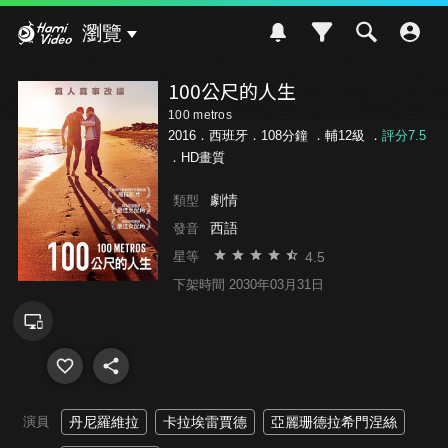
Hami Video
瀏覽
100公尺的人生
100 metros
2016．西班牙．108分鐘 ．
輔12級
．
評分7.5
．HD畫質
劇情
類型
西語
發音
4.5
星等
下架時間 2030年03月31日
演員
丹尼羅維拉
卡拉埃雷賈德
亞麗珊德拉希門涅絲