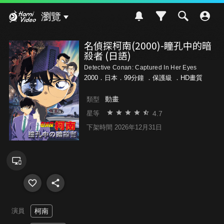
Hami Video
瀏覽
名偵探柯南(2000)-瞳孔中的暗
殺者 (日語)
Detective Conan: Captured In Her Eyes
2000．日本．99分鐘 ．
保護級
．HD畫質
動畫
類型
4.7
星等
下架時間 2026年12月31日
演員
柯南