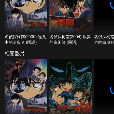
也就是說殺人事件與警察內部組織有關！小蘭也遭魔
掌襲擊……
名偵探柯南(2000)-瞳孔
名偵探柯南(2004)-銀翼
名偵探柯南(
中的暗殺者 (國語)
的奇術師 (國語)
們的鎮魂歌 
相關影片