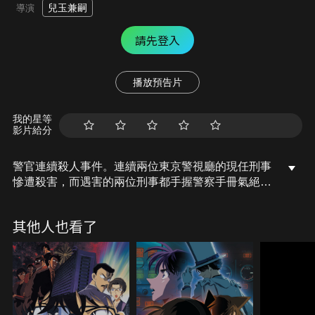
兒玉兼嗣
導演
請先登入
播放預告片
我的星等
影片給分
警官連續殺人事件。連續兩位東京警視廳的現任刑事
慘遭殺害，而遇害的兩位刑事都手握警察手冊氣絕身
亡。 這意味著甚麼？是對付警察的恐怖行為、或是過
激派的暴行？ 警視廳正對此兇殺案件有關的人事物及
其他人也看了
警察組織內部著手進行搜查。 而巨大組織的內部秘密
卻如高牆般不可窺探！ 江戶川柯南與小五郎前往警事
廳向目暮警官、白鳥警官查詢有關殺人事件的情報，
但是友善的倆人卻以此事不可告之而拒絕了。 在小五
郎努力追問下，卻得到白鳥警官一句：「Need not to
know(不需要知道)……」 這是警察之間所用的密語，