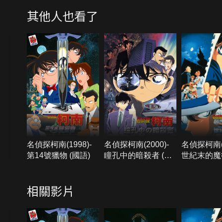
其他人也看了
名偵探柯南(1998)-
名偵探柯南(2000)-
名偵探柯南(1
第14號獵物 (國語)
瞳孔中的暗殺者 (國
世紀末的魔術
語)
語)
相關影片