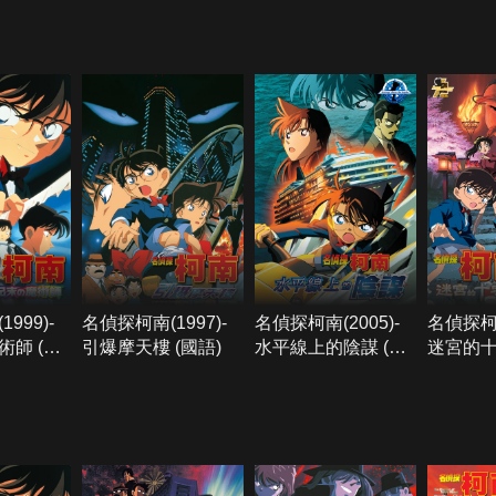
999)-
名偵探柯南(1997)-
名偵探柯南(2005)-
名偵探柯南
師 (國
引爆摩天樓 (國語)
水平線上的陰謀 (國
迷宮的十
語)