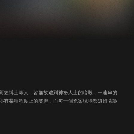
阿笠博士等人，皆無故遭到神祕人士的暗殺，一連串的
郎有某種程度上的關聯，而每一個兇案現場都遺留著詭