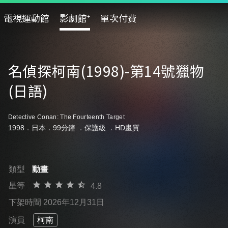
電視運動館
影劇館⁺
單次付費
名偵探柯南(1998)-第14號獵物
(日語)
Detective Conan: The Fourteenth Target
1998．日本．99分鐘 ．
保護級
．HD畫質
類型
動畫
星等
4.8
下架時間 2026年12月31日
演員
柯南