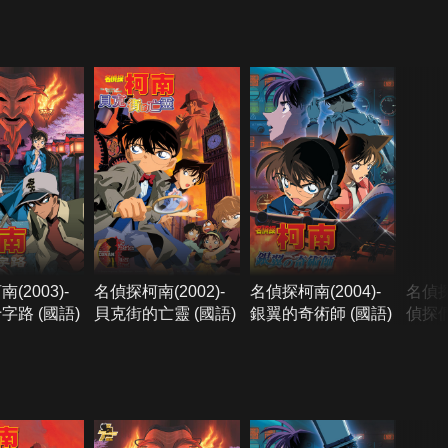
(2003)-
名偵探柯南(2002)-
名偵探柯南(2004)-
名偵探
字路 (國語)
貝克街的亡靈 (國語)
銀翼的奇術師 (國語)
偵探們
語)