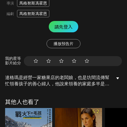
馬格努斯馮霍恩
導演
馬格努斯馮霍恩
編劇
請先登入
播放預告片
我的星等
影片給分
達格瑪是經營一家糖果店的老闆娘，也是坊間流傳幫
忙領養孩子的善心婦人，他說來領養的家庭多半是商
人、律師、醫生良好的中產家庭，相信這些孩子們能
在這個戰亂的世代安好生活。不過當孩子一個個被送
其他人也看了
進亮麗的糖果屋後，他們就再也沒有了聲音，一個也
沒有留下，只剩達格瑪宛如天使般的詭異笑容，等待
5.2
下一個嬰孩。