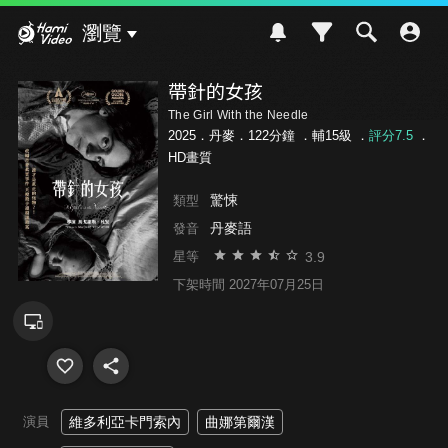
Hami Video
瀏覽
帶針的女孩
The Girl With the Needle
2025．丹麥．122分鐘 ．
輔15級
．
評分7.5
．
HD畫質
驚悚
類型
丹麥語
發音
3.9
星等
下架時間 2027年07月25日
演員
維多利亞卡門索內
曲娜第爾漢