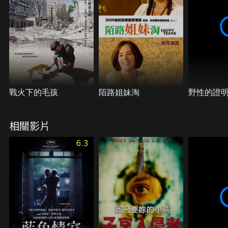
戰火下的毛孩
陌路姐妹淘
野性的證
相關影片
6.3