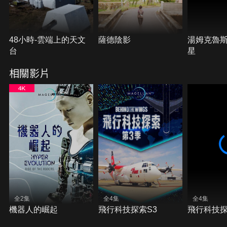
48小時-雲端上的天文
薩德陰影
湯姆克魯
台
星
相關影片
全2集
全4集
全4集
機器人的崛起
飛行科技探索S3
飛行科技探