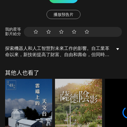
播放預告片
我的星等
影片給分
探索機器人和人工智慧對未來工作的影響。自工業革
命以來，新技術提高了財富、自由和壽命，但同時也
淘汰了過時的產業並自動化了許多工作。我們該如何
最好地為這場新的技術顛覆做好準備？機器人能取代
其他人也看了
你嗎？