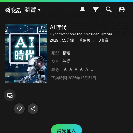
Hami Video
瀏覽
AI時代
CyberWork and the American Dream
2019．55分鐘 ．
普遍級
．HD畫質
精選
類型
英語
發音
4
星等
下架時間 2026年12月31日
請先登入