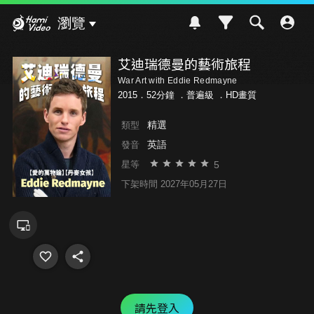
Hami Video
瀏覽
艾迪瑞德曼的藝術旅程
War Art with Eddie Redmayne
2015．52分鐘 ．
普遍級
．HD畫質
精選
類型
英語
發音
5
星等
下架時間 2027年05月27日
請先登入