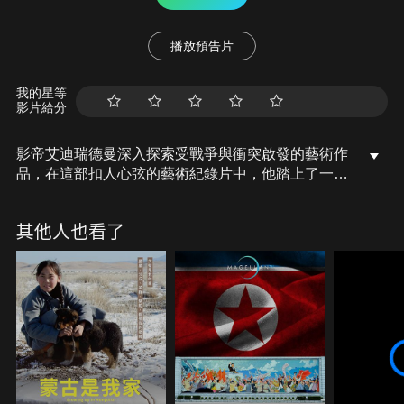
播放預告片
我的星等
影片給分
影帝艾迪瑞德曼深入探索受戰爭與衝突啟發的藝術作
品，在這部扣人心弦的藝術紀錄片中，他踏上了一段
深刻而情感豐富的旅程，造訪藝術家工作室、博物
館，並前往戰場遺址，挖掘藝術家如何用創作將戰爭
其他人也看了
的深淵照亮。藝術表達與宣傳之間的界線在哪裡？本
片透過藝術視角審視戰爭的影響，帶來前所未有的反
思與啟發。