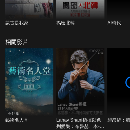
蒙古是我家
揭密北韓
AI時代
相關影片
全14集
藝術名人堂
Lahav Shani指揮以色
碧昂絲：
列愛樂：布魯赫、本-海