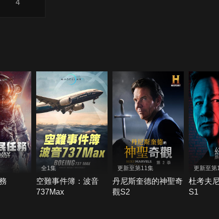
4
全1集
更新至第11集
更新至第
務
空難事件簿：波音
丹尼斯奎德的神聖奇
杜考夫
737Max
觀S2
S1