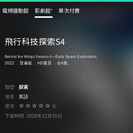
電視運動館
影劇館⁺
單次付費
飛行科技探索S4
Behind the Wings Season 4—Early Space Exploration
2022 ．
普遍級
．HD畫質 ．全4集
類型
探索
發音
英語
星等
0
下架時間
2026年12月31日