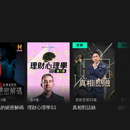
10集
全6集
更新至第32集
更新
尼的絕密解碼
理財心理學S1
真相對話錄
偵訊實