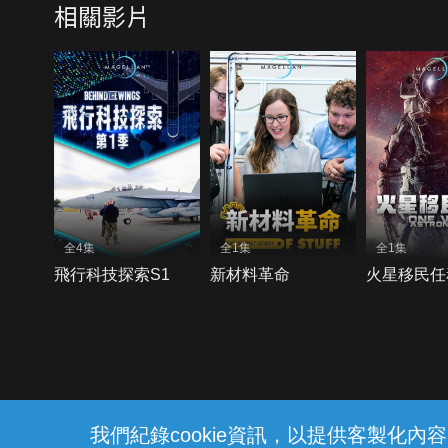
相關影片
全4集
全1集
全1集
飛行科技探索S1
新材料革命
火星移民任
{{notifyMsg}}
我們紀錄cookie資訊，以提供客製化