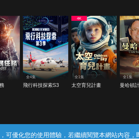
全4集
全1集
全1集
務
飛行科技探索S3
太空育兒計畫
曼哈頓
常見問題
線上客服
服務條款
隱私權保護
內容，可優化您的使用體驗，若繼續閱覽本網站內容，即表