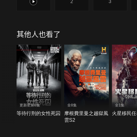
1
2
3
其他人也看了
更新至第6集
全8集
全1集
等待行刑的女性死囚
摩根費里曼之越獄風
火星移民任
雲S2